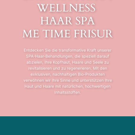
WELLNESS
HAAR SPA
ME TIME FRISUR
Entdecken Sie die transformative Kraft unserer
SPA-Haar-Behandlungen, die speziell darauf
abzielen, Ihre Kopfhaut, Haare und Seele zu
revitalisieren und zu regenerieren. Mit den
exklusiven, nachhaltigen Bio-Produkten
verwöhnen wir Ihre Sinne und unterstützen Ihre
Haut und Haare mit natürlichen, hochwertigen
Inhaltsstoffen.