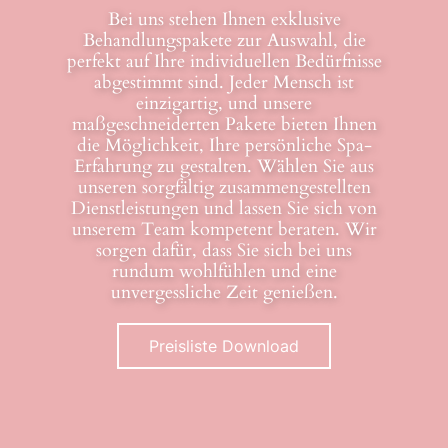
Bei uns stehen Ihnen exklusive
Behandlungspakete zur Auswahl, die
perfekt auf Ihre individuellen Bedürfnisse
abgestimmt sind. Jeder Mensch ist
einzigartig, und unsere
maßgeschneiderten Pakete bieten Ihnen
die Möglichkeit, Ihre persönliche Spa-
Erfahrung zu gestalten. Wählen Sie aus
unseren sorgfältig zusammengestellten
Dienstleistungen und lassen Sie sich von
unserem Team kompetent beraten. Wir
sorgen dafür, dass Sie sich bei uns
rundum wohlfühlen und eine
unvergessliche Zeit genießen.
Preisliste Download