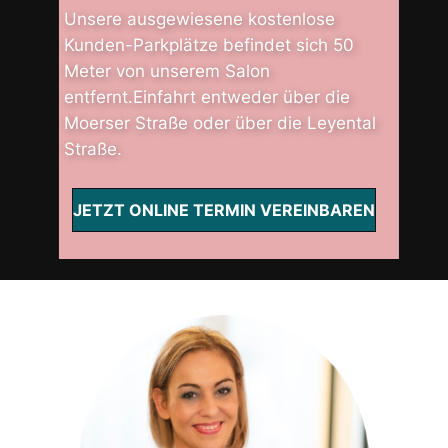
Unsere ausgewiesene kostenlose
Kunden-Parkplätze befindet sich 50
Meter von unserem Salon
entfernt.Einfahrt entweder über die
Moerser Straße oder über die Leyental
Straße.
JETZT ONLINE TERMIN VEREINBAREN